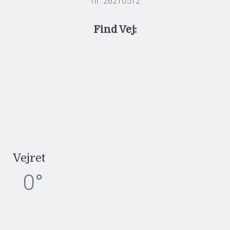
Tlf: 26210512
Find Vej:
Vejret
0°
.