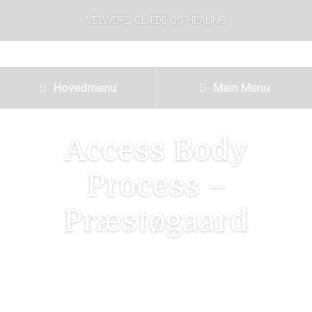
VELVÆRE, GLÆDE OG HEALING
Hovedmenu
Main Menu
Access Body
Process –
Præstøgaard