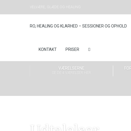
VELVÆRE, GLÆDE OG HEALING
RO, HEALING OG KLARHED – SESSIONER OG OPHOLD
KONTAKT
PRISER
VÆRELSERNE
FOR
SE DE 4 VÆRELSER HER
Udtalelser