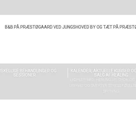
B&B PÅ PRÆSTØGAARD VED JUNGSHOVED BY OG TÆT PÅ PRÆST
SKELLIGE BEHANDLINGER OG
KALENDER, AKTUELLE KURSER OG
SESSIONER
SALG AF HEALING
LYDFILER MED: HEALING AF: CHOK O
UBEHAG OG SMERTER STRESS FØLELS
SPISNING