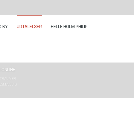
Ø BY
UDTALELSER
HELLE HOLM PHILIP
 ONLINE
G TRAUMER
ESMÆSSIG