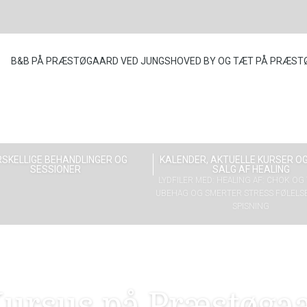
B&B PÅ PRÆSTØGAARD VED JUNGSHOVED BY OG TÆT PÅ PRÆST
SKELLIGE BEHANDLINGER OG
KALENDER, AKTUELLE KURSER OG
SESSIONER
SALG AF HEALING
LYDFILER MED: HEALING AF: CHOK O
UBEHAG OG SMERTER STRESS FØLELS
SPISNING
ursus på Præstøgaa