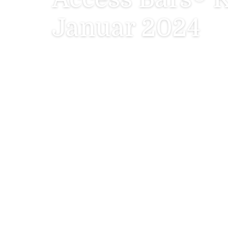
Januar 2024
Access Bars® Kurs
Søndag d. 7. Januar
11. november 2023
Ikke-kategoriseret
Lær Access Bars® på 1 dag
07
From Søndag kl. 10 until kl. 18
jan
At Præstøgaard
2024
Jungshovedvej 39A 4720 Præstø