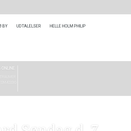
Ø BY
UDTALELSER
HELLE HOLM PHILIP
 ONLINE
G TRAUMER
ESMÆSSIG
rd Søndag d. 7.