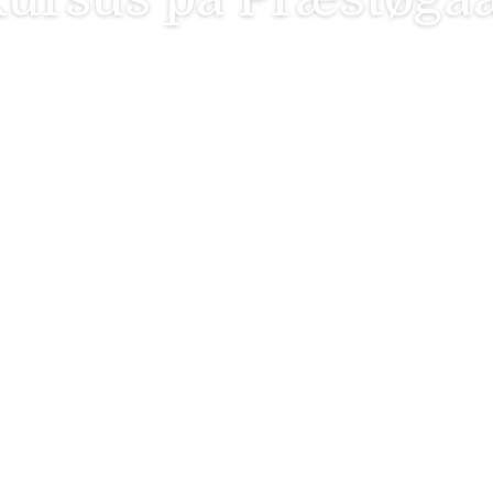
us på Præstøgaard
 2024
Since June 2016 you need to have a valid
API key enabled to display Google maps,
see plugin settings