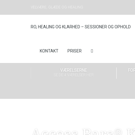
VELVÆRE, GLÆDE OG HEALING
RO, HEALING OG KLARHED – SESSIONER OG OPHOLD
KONTAKT
PRISER
VÆRELSERNE
FOR
SE DE 4 VÆRELSER HER
Access Bars® K