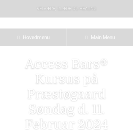
VELVÆRE, GLÆDE OG HEALING
Hovedmenu
Main Menu
Access Bars®
Kursus på
Præstøgaard
Søndag d. 11.
Februar 2024