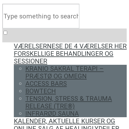
VÆRELSERNE
SE DE 4 VÆRELSER HER
FORSKELLIGE BEHANDLINGER OG
SESSIONER
KRANIO SAKRAL TERAPI –
PRÆSTØ OG OMEGN
ACCESS BARS
BOWTECH
TENSION, STRESS & TRAUMA
RELEASE (TRE®)
INFRARØD SAUNA
KALENDER, AKTUELLE KURSER OG
ONLINE SALG AF HEALING
LYDFILER