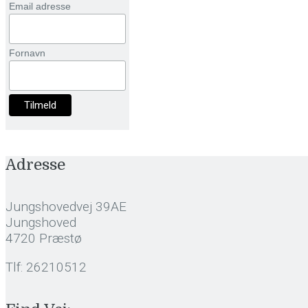
Email adresse
Fornavn
Adresse
Jungshovedvej 39AE
Jungshoved
4720 Præstø
Tlf: 26210512