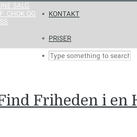
INE SALG
F: CHOK OG
KONTAKT
SS
PRISER
Find Friheden i en