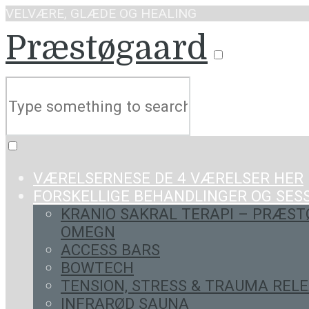
VELVÆRE, GLÆDE OG HEALING
Præstøgaard
VÆRELSERNE
SE DE 4 VÆRELSER HER
FORSKELLIGE BEHANDLINGER OG SES
KRANIO SAKRAL TERAPI – PRÆST
OMEGN
ACCESS BARS
BOWTECH
TENSION, STRESS & TRAUMA RELE
INFRARØD SAUNA