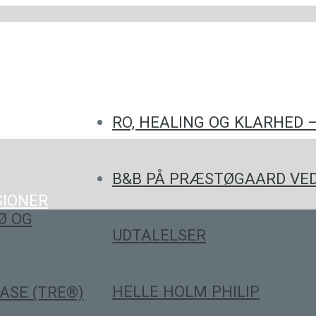
RO, HEALING OG KLARHED 
B&B PÅ PRÆSTØGAARD VED
SIONER
Ø OG
UDTALELSER
HELLE HOLM PHILIP
ASE (TRE®)