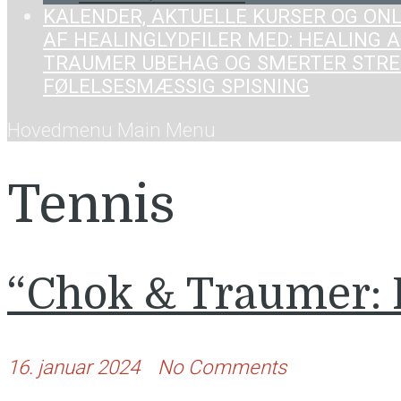
KALENDER, AKTUELLE KURSER OG ONL
AF HEALING
LYDFILER MED: HEALING A
TRAUMER UBEHAG OG SMERTER STRE
FØLELSESMÆSSIG SPISNING
Hovedmenu
Main Menu
Tennis
“Chok & Traumer: 
16. januar 2024
No Comments