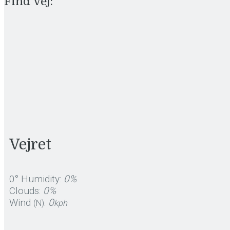
Find Vej:
Vejret
0°
Humidity:
0%
Clouds:
0%
Wind
:
0
(N)
kph