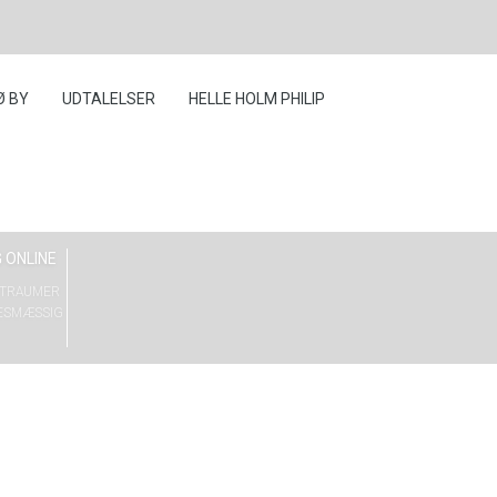
Ø BY
UDTALELSER
HELLE HOLM PHILIP
 ONLINE
G TRAUMER
ESMÆSSIG