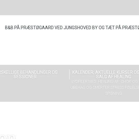
B&B PÅ PRÆSTØGAARD VED JUNGSHOVED BY OG TÆT PÅ PRÆST
SKELLIGE BEHANDLINGER OG
KALENDER, AKTUELLE KURSER OG
SESSIONER
SALG AF HEALING
LYDFILER MED: HEALING AF: CHOK O
UBEHAG OG SMERTER STRESS FØLELS
SPISNING
ion