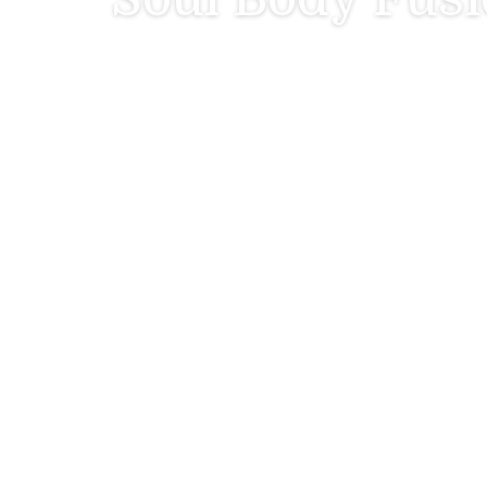
Soul Body Fu
Soul Body Fusion giver din sjæl mulighed for a
krop.
Når vi har oplevet chok og traumer forlader vi l
Det har været for svært at blive i kroppen, og
fornemmelser der er.
Kan du forestille dig hvordan det er, at være ha
sig selv. Det kan på den måde være meget svær
er godt for os? Hvordan kan vi træffe de valg 