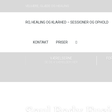
VELVÆRE, GLÆDE OG HEALING
RO, HEALING OG KLARHED – SESSIONER OG OPHOLD
KONTAKT
PRISER
VÆRELSERNE
FOR
SE DE 4 VÆRELSER HER
Soul Body Fus